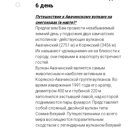
6 день
Путешествие к Авачинскому вулкану на
снегоходах (в нарте)*
Предлагаем Вам провести незабываемый
зимний день у подножия двух камчатских
исполинов - действующих вулканов:
Авачинский (2751 м) и Корякский (3456 м).
Их называют «домашними» из-за близости к
городу, они первыми в аэропорту встречают
гостей.
Вулкан Авачинский является самым
живописным и наиболее активным в
Корякско-Авачинской группе вулканов. Во
время извержения 1991 года его кратер,
диаметром 400 м и глубиной 220 м
заполнился застывшей лавой, над которой
поднимаются пары фумарол. Представляет
собой сложный, двойной вулкан типа
Сомма-Везувий. Путешественники со всего
мира восхищаются поразительным
сходством с легендарным вулканом Везувий