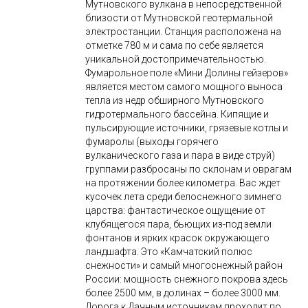
Мутновского вулкана в непосредственной
близости от Мутновской геотермальной
электростанции. Станция расположена на
отметке 780 м и сама по себе является
уникальной достопримечательностью.
Фумарольное поле «Мини Долины гейзеров»
является местом самого мощного выноса
тепла из недр обширного Мутновского
гидротермального бассейна. Кипящие и
пульсирующие источники, грязевые котлы и
фумаролы (выходы горячего
вулканического газа и пара в виде струй)
группами разбросаны по склонам и оврагам
на протяжении более километра. Вас ждет
кусочек лета среди белоснежного зимнего
царства: фантастическое ощущение от
клубящегося пара, бьющих из-под земли
фонтанов и ярких красок окружающего
ландшафта. Это «Камчатский полюс
снежности» и самый многоснежный район
России: мощность снежного покрова здесь
более 2500 мм, в долинах – более 3000 мм.
Дорога к Дачным источникам проходит по