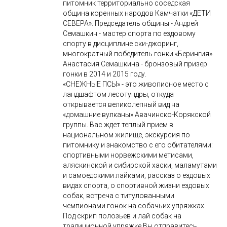
питомник территориально соседская
община коренных народов Камчатки «ДЕТИ
СЕВЕРА». Председатель общины - Андрей
Семашкин - мастер спорта по ездовому
спорту в дисциплине ски-джоринг,
многократный победитель гонки «Берингия».
Анастасия Семашкина - бронзовый призер
гонки в 2014 и 2015 году.
«СНЕЖНЫЕ ПСЫ» - это живописное место с
ландшафтом лесотундры, откуда
открывается великолепный вид на
«домашние вулканы» Авачинско-Корякской
группы. Вас ждет теплый прием в
национальном жилище, экскурсия по
питомнику и знакомство с его обитателями:
спортивными норвежскими метисами,
аляскинской и сибирской хаски, маламутами
и самоедскими лайками, рассказ о ездовых
видах спорта, о спортивной жизни ездовых
собак, встреча с титулованными
чемпионами гонок на собачьих упряжках.
Под скрип полозьев и лай собак на
традиционной упряжке Вы отправитесь