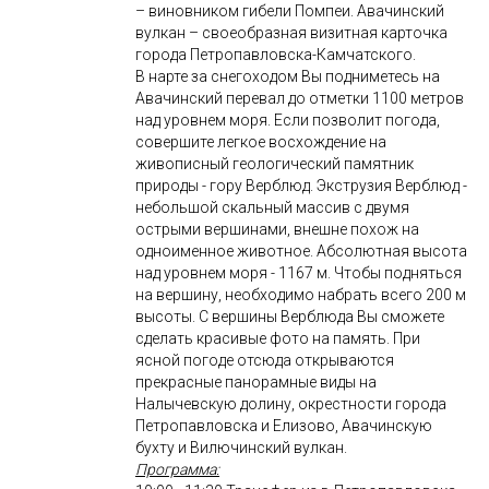
– виновником гибели Помпеи. Авачинский
вулкан – своеобразная визитная карточка
города Петропавловска-Камчатского.
В нарте за снегоходом Вы подниметесь на
Авачинский перевал до отметки 1100 метров
над уровнем моря. Если позволит погода,
совершите легкое восхождение на
живописный геологический памятник
природы - гору Верблюд. Экструзия Верблюд -
небольшой скальный массив с двумя
острыми вершинами, внешне похож на
одноименное животное. Абсолютная высота
над уровнем моря - 1167 м. Чтобы подняться
на вершину, необходимо набрать всего 200 м
высоты. С вершины Верблюда Вы сможете
сделать красивые фото на память. При
ясной погоде отсюда открываются
прекрасные панорамные виды на
Налычевскую долину, окрестности города
Петропавловска и Елизово, Авачинскую
бухту и Вилючинский вулкан.
Программа: