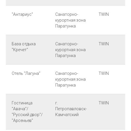
"Антариус"
Санаторно-
TWIN
В
курортная зона
Паратунка
База отдыха
Санаторно-
TWIN
В
"Кречет"
курортная зона
Паратунка
Отель "Лагуна"
Санаторно-
TWIN
В
курортная зона
Паратунка
Гостиница
г.
TWIN
B
"Авача"/
Петропавловск-
"Русский двор"/
Камчатский
"Арсеньев"