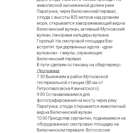
живописной заснеженной долине реки
Паратунка, через Вилючинский перевал,
откуда с высоты 825 метров над уровнем
моря, открывается завораживающий вид на
Вилючинский вулкан, активный Мутновский
вулкан, панорама кальдеры вулкана
Горелый. На смотровой площадке Вас
встретят три деревянных идола - «духи
вулканов» - гамулы, охраняющие
Вилючинский перевал.
В пути сделаем остановку на обед-перекус.
Программа:
7:30 Выезжаем в район Мутновской
геотермальной станции (80 км от
Петропавловска-Камчатского).
9:00 Останавливаемся для
фотографирования на мосту через реку
Паратунка, откуда открывается живописный
вид на Вилючинский вулкан.
10:00 Преодолев серпантин, поднимаемся на
оборудованную смотровую площадку на
Вилючинском перевале. Фотосессия.