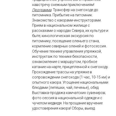
навстречу снежным приключениям!
Программа
: Трансфер на снегоходе до
питомника. Прибытие на питомник.
Знакомство с каюрами-инструкторами.
Прием в национальном жилище с
рассказами о народах Севера, их культуре и
быте; кинологическая экскурсия по
питомнику; посещение оленьего стана,
кормление северных оленей и фотосессия.
Обучение технике управления упряжкой,
инструктаж по технике безопасности,
ознакомление с маршрутом, пробное
катание на нарте, прицепленной к снегоходу.
Прохождение трассы на упряжке в
сопровождении снегохода (1 час, 10-15 км) и
опытного каюра. Угощение национальными
блюдами (лепёшки, чай, печенье), обед.
Выставка-продажа камчатских сувениров;
фото сессия в национальной одежде и с
чучелом медведя. На прощание вручение
удостоверения каюра! Сборы, выезд.