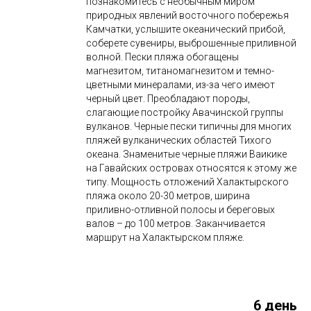
познакомитесь с необычным миром
природных явлений восточного побережья
Камчатки, услышите океанический прибой,
соберете сувениры, выброшенные приливной
волной. Пески пляжа обогащены
магнезитом, титаномагнезитом и темно-
цветными минералами, из-за чего имеют
черный цвет. Преобладают породы,
слагающие постройку Авачинской группы
вулканов. Черные пески типичны для многих
пляжей вулканических областей Тихого
океана. Знаменитые черные пляжи Ваикике
на Гавайских островах относятся к этому же
типу. Мощность отложений Халактырского
пляжа около 20-30 метров, ширина
приливно-отливной полосы и береговых
валов – до 100 метров. Заканчивается
маршрут на Халактырском пляже.
6 день