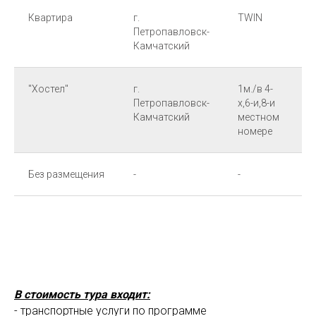
Квартира
г.
TWIN
н
Петропавловск-
Камчатский
"Хостел"
г.
1м./в 4-
н
Петропавловск-
х,6-и,8-и
Камчатский
местном
номере
Без размещения
-
-
-
В стоимость тура входит:
- транспортные услуги по программе